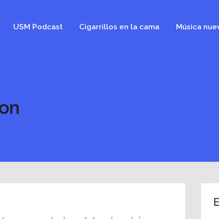
USM Podcast
Cigarrillos en la cama
Música nue
son
E