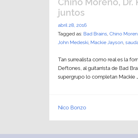
Chino Moreno, Dr.
juntos
abril 28, 2016
Tagged as:
Bad Brains
,
Chino More
John Medeski
,
Mackie Jayson
,
saud
Tan surrealista como real es la f
Deftones, al guitarrista de Bad Brai
supergrupo lo completan Mackie J
Nico Bonzo