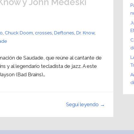
 Know y John Medeski
P
n
J
E
no
,
Chuck Doom
,
crosses
,
Deftones
,
Dr. Know
,
C
ade
d
ormación de Saudade, que reúne al cantante de
L
T
ns y al legendario tecladista de jazz. A este
ayson (Bad Brains)…
A
d
Seguí leyendo →