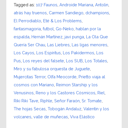
Tagged as:
107 Faunos
,
Androide Mariana
,
Antolin
,
atrás hay truenos
,
Carmen Sandiego
,
dchampions
,
El Perrodiablo
,
Eté & Los Problems
,
fantasmagoria
,
futbol
,
Go-Neko
,
hablan por la
espalda
,
Hernán Martínez
,
javi punga
,
La Ola Que
Quería Ser Chau
,
Las Liebres
,
Las ligas menores
,
Los Cayos
,
Los Espíritus
,
Los Pakidermos
,
Los
Pus
,
Los reyes del falsete
,
Los SUB
,
Los Totales
,
Miro y su fabulosa orquesta de Juguete
,
Mujercitas Terror
,
Olfa Meocorde
,
Prietto viaja al
cosmos con Mariano
,
Reimon Starship y los
Venusinos
,
Reno y los Castores Cósmicos
,
Riel
,
Riki Riki Tave
,
Riphle
,
Señor Faraón
,
Sr. Tomate
,
The hojas Secas
,
Tobogán Andaluz
,
Valentin y los
volcanes
,
valle de muñecas
,
Viva Elástico