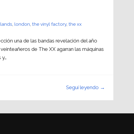
slands
,
london
,
the vinyl factory
,
the xx
cción una de las bandas revelación del año
 veinteañeros de The XX agarran las máquinas
 y…
Seguí leyendo →