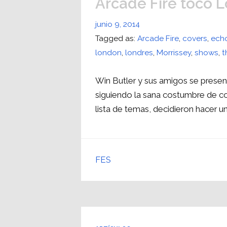
Arcade Fire tocó 
junio 9, 2014
Tagged as:
Arcade Fire
,
covers
,
ech
london
,
londres
,
Morrissey
,
shows
,
t
Win Butler y sus amigos se prese
siguiendo la sana costumbre de co
lista de temas, decidieron hacer u
FES