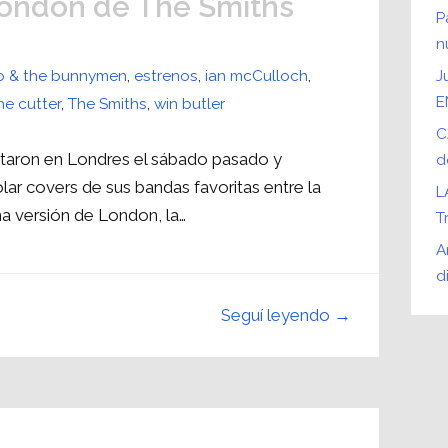
London de The Smiths
P
n
o & the bunnymen
,
estrenos
,
ian mcCulloch
,
J
E
he cutter
,
The Smiths
,
win butler
C
ntaron en Londres el sábado pasado y
d
lar covers de sus bandas favoritas entre la
L
na versión de London, la…
T
A
d
Seguí leyendo →