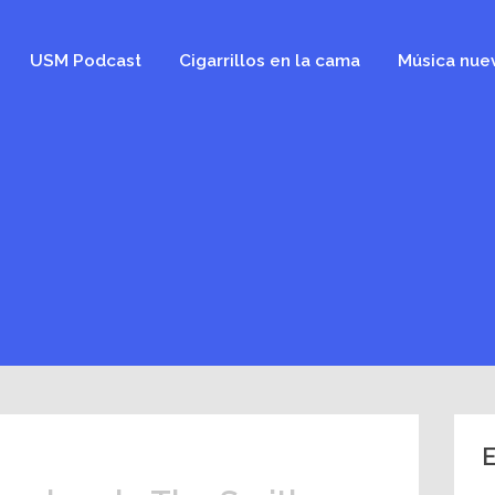
USM Podcast
Cigarrillos en la cama
Música nue
E