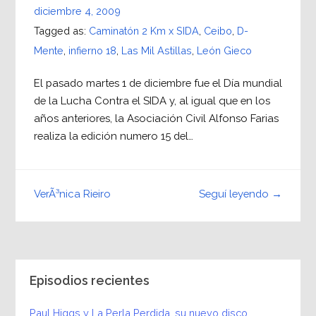
diciembre 4, 2009
Tagged as:
Caminatón 2 Km x SIDA
,
Ceibo
,
D-
Mente
,
infierno 18
,
Las Mil Astillas
,
León Gieco
El pasado martes 1 de diciembre fue el Día mundial
de la Lucha Contra el SIDA y, al igual que en los
años anteriores, la Asociación Civil Alfonso Farias
realiza la edición numero 15 del…
Seguí leyendo →
VerÃ³nica Rieiro
Episodios recientes
Paul Higgs y La Perla Perdida, su nuevo disco