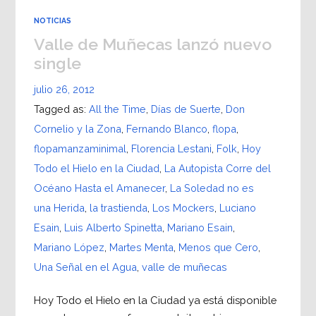
NOTICIAS
Valle de Muñecas lanzó nuevo
single
julio 26, 2012
Tagged as:
All the Time
,
Días de Suerte
,
Don
Cornelio y la Zona
,
Fernando Blanco
,
flopa
,
flopamanzaminimal
,
Florencia Lestani
,
Folk
,
Hoy
Todo el Hielo en la Ciudad
,
La Autopista Corre del
Océano Hasta el Amanecer
,
La Soledad no es
una Herida
,
la trastienda
,
Los Mockers
,
Luciano
Esain
,
Luis Alberto Spinetta
,
Mariano Esain
,
Mariano López
,
Martes Menta
,
Menos que Cero
,
Una Señal en el Agua
,
valle de muñecas
Hoy Todo el Hielo en la Ciudad ya está disponible