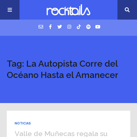
USM Podcast
Tag: La Autopista Corre del
Cigarrillos en la cama
Océano Hasta el Amanecer
Música nueva
NOTICIAS
Valle de Muñecas regala su