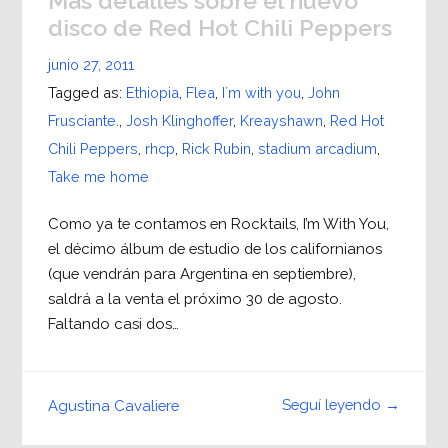
Más detalles sobre el nuevo
disco de Red Hot Chili Peppers
junio 27, 2011
Tagged as:
Ethiopia
,
Flea
,
I´m with you
,
John
Frusciante.
,
Josh Klinghoffer
,
Kreayshawn
,
Red Hot
Chili Peppers
,
rhcp
,
Rick Rubin
,
stadium arcadium
,
Take me home
Como ya te contamos en Rocktails, I’m With You,
el décimo álbum de estudio de los californianos
(que vendrán para Argentina en septiembre),
saldrá a la venta el próximo 30 de agosto.
Faltando casi dos…
Seguí leyendo →
Agustina Cavaliere