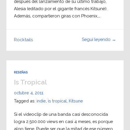
después del lanzamiento de su último trabajo,
Alesia (editado por el gigante francés Kitsuné).
Además, compartieron giras con Phoenix,…
Seguí leyendo →
Rocktails
RESEÑAS
Is Tropical
octubre 4, 2011
Tagged as:
indie
,
is tropical
,
Kitsune
Si el videoclip de una banda casi desconocida
logra 2.500.000 views en casi 4 meses, es porque
algo tiene. Puede ser que la mitad de ese número