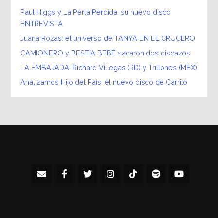
Paul Higgs y La Perla Perdida, su nuevo disco
ENTREVISTA
Juana Rozas: el universo de TANYA EN EL CRUCERO
CAMIONERO y BESTIA BEBÉ sacaron dos discazos
LA EMBAJADA: Richard Villegas (RD) y Trillones (MEX)
Analizamos Hijo del País, el nuevo disco de Carrito