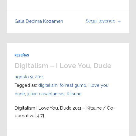
Seguí leyendo →
Gala Decima Kozameh
RESEÑAS
Digitalism – I Love You, Dude
agosto 9, 2011
Tagged as:
digitalism
,
forrest gump
,
i love you
dude
,
julian casablancas
,
Kitsune
Digitalism I Love You, Dude 2011 – Kitsune / Co-
operative [4.7] .