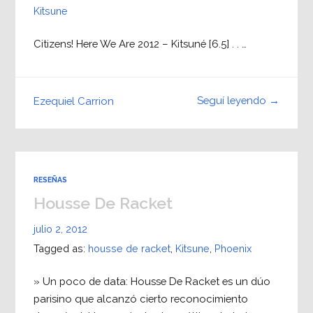
Kitsune
Citizens! Here We Are 2012 – Kitsuné [6.5] . . …
Seguí leyendo →
Ezequiel Carrion
RESEÑAS
Housse De Racket
julio 2, 2012
Tagged as:
housse de racket
,
Kitsune
,
Phoenix
» Un poco de data: Housse De Racket es un dúo
parisino que alcanzó cierto reconocimiento