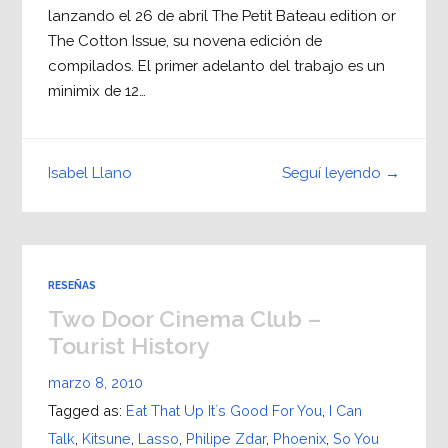
lanzando el 26 de abril The Petit Bateau edition or
The Cotton Issue, su novena edición de
compilados. El primer adelanto del trabajo es un
minimix de 12…
Seguí leyendo →
Isabel Llano
RESEÑAS
Two Door Cinema Club –
Tourist History
marzo 8, 2010
Tagged as:
Eat That Up It´s Good For You
,
I Can
Talk
,
Kitsune
,
Lasso
,
Philipe Zdar
,
Phoenix
,
So You