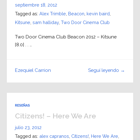
septiembre 18, 2012
Tagged as:
Alex Trimble
,
Beacon
,
kevin baird
,
Kitsune
,
sam halliday
,
Two Door Cinema Club
Two Door Cinema Club Beacon 2012 – Kitsune
[8.0] . . …
Seguí leyendo →
Ezequiel Carrion
RESEÑAS
Citizens! – Here We Are
julio 23, 2012
Tagged as:
alex capranos
,
Citizens!
,
Here We Are
,