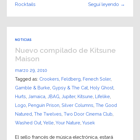
Seguí leyendo →
Rocktails
NOTICIAS
Nuevo compilado de Kitsune
Maison
marzo 29, 2010
Tagged as:
Crookers
,
Feldberg
,
Fenech Soler
,
Gamble & Burke
,
Gypsy & The Cat
,
Holy Ghost
,
Hurts
,
Jamaica
,
JBAG
,
Jupiter
,
Kitsune
,
Lifelike
,
Logo
,
Penguin Prison
,
Silver Columns
,
The Good
Natured
,
The Twelves
,
Two Door Cinema Club
,
Washed Out
,
Yelle
,
Your Nature
,
Yusek
El sello francés de música electrónica, estará