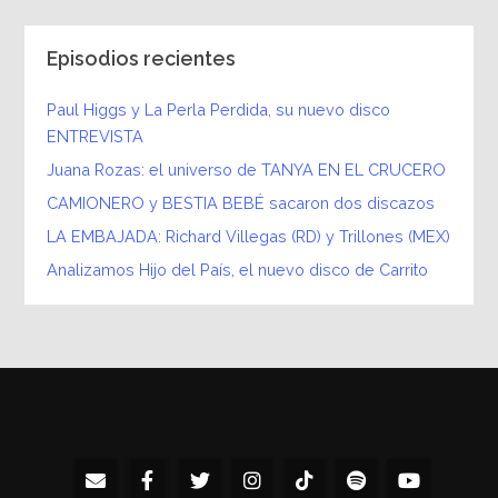
Episodios recientes
Paul Higgs y La Perla Perdida, su nuevo disco
ENTREVISTA
Juana Rozas: el universo de TANYA EN EL CRUCERO
CAMIONERO y BESTIA BEBÉ sacaron dos discazos
LA EMBAJADA: Richard Villegas (RD) y Trillones (MEX)
Analizamos Hijo del País, el nuevo disco de Carrito