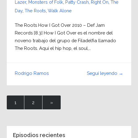
Lazer
,
Monsters of Folk
,
Patty Crash
,
Right On
,
The
Day
,
The Roots
,
Walk Alone
The Roots How I Got Over 2010 – Def Jam
Records [8.3] How I Got Over es el nombre del
noveno trabajo del grupo de Filadelfia llamado
The Roots. Aquí el hip hop, el soul,…
Seguí leyendo →
Rodrigo Ramos
1
2
»
Episodios recientes