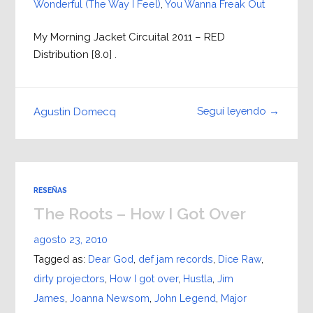
Wonderful (The Way I Feel)
,
You Wanna Freak Out
My Morning Jacket Circuital 2011 – RED
Distribution [8.0] .
Seguí leyendo →
Agustin Domecq
RESEÑAS
The Roots – How I Got Over
agosto 23, 2010
Tagged as:
Dear God
,
def jam records
,
Dice Raw
,
dirty projectors
,
How I got over
,
Hustla
,
Jim
James
,
Joanna Newsom
,
John Legend
,
Major