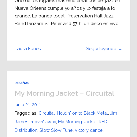
Uno de los lugares más emblemáticos del jazz en
Nueva Orleans cumple 50 años y lo festeja a lo
grande. La banda local, Preservation Hall Jazz
Band lanzará St. Peter and 57th, un disco en vivo…
Seguí leyendo →
Laura Funes
RESEÑAS
My Morning Jacket – Circuital
junio 21, 2011
Tagged as:
Circuital
,
Holdin' on to Black Metal
,
Jim
James
,
movin' away
,
My Morning Jacket
,
RED
Distribution
,
Slow Slow Tune
,
victory dance
,