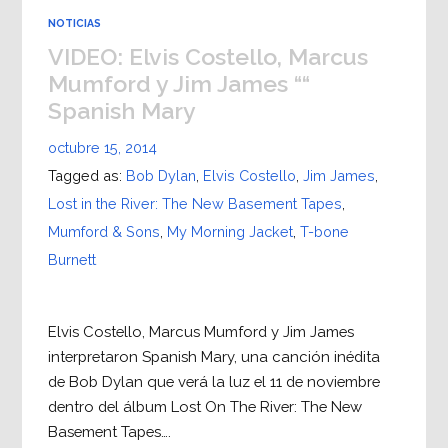
NOTICIAS
VIDEO: Elvis Costello, Marcus
Mumford y Jim James ““
Spanish Mary
octubre 15, 2014
Tagged as:
Bob Dylan
,
Elvis Costello
,
Jim James
,
Lost in the River: The New Basement Tapes
,
Mumford & Sons
,
My Morning Jacket
,
T-bone
Burnett
Elvis Costello, Marcus Mumford y Jim James
interpretaron Spanish Mary, una canción inédita
de Bob Dylan que verá la luz el 11 de noviembre
dentro del álbum Lost On The River: The New
Basement Tapes….