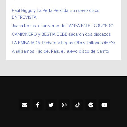
Paul Higgs y La Perla Perdida, su nuevo disco
ENTREVISTA
Juana Rozas: el universo de TANYA EN EL CRUCERO
CAMIONERO y BESTIA BEBÉ sacaron dos discazos
LA EMBAJADA: Richard Villegas (RD) y Trillones (MEX)
Analizamos Hijo del País, el nuevo disco de Carrito