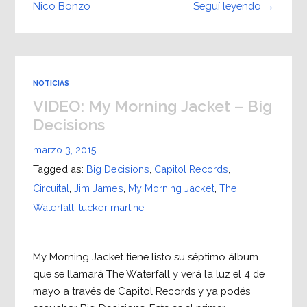
Seguí leyendo →
Nico Bonzo
NOTICIAS
VIDEO: My Morning Jacket – Big
Decisions
marzo 3, 2015
Tagged as:
Big Decisions
,
Capitol Records
,
Circuital
,
Jim James
,
My Morning Jacket
,
The
Waterfall
,
tucker martine
My Morning Jacket tiene listo su séptimo álbum
que se llamará The Waterfall y verá la luz el 4 de
mayo a través de Capitol Records y ya podés