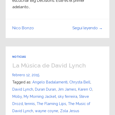
escuchar Big Decisions. Este es el primer
adelanto…
Seguí leyendo →
Nico Bonzo
NOTICIAS
La Música de David Lynch
febrero 12, 2015
Tagged as:
Angelo Badalamenti
,
Chrysta Bell
,
David Lynch
,
Duran Duran
,
Jim James
,
Karen O
,
Moby
,
My Morning Jacket
,
sky ferreira
,
Steve
Drozd
,
tennis
,
The Flaming Lips
,
The Music of
David Lynch
,
wayne coyne
,
Zola Jesus