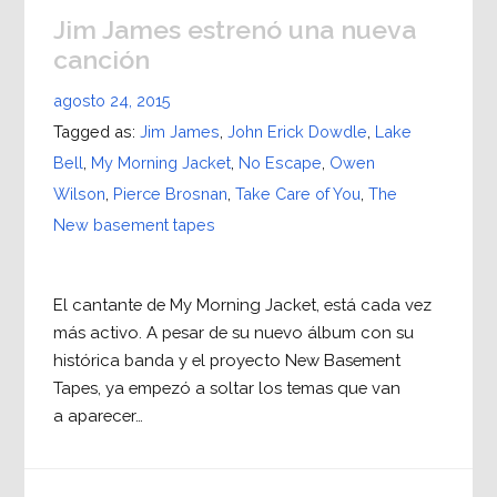
Jim James estrenó una nueva
canción
agosto 24, 2015
Tagged as:
Jim James
,
John Erick Dowdle
,
Lake
Bell
,
My Morning Jacket
,
No Escape
,
Owen
Wilson
,
Pierce Brosnan
,
Take Care of You
,
The
New basement tapes
El cantante de My Morning Jacket, está cada vez
más activo. A pesar de su nuevo álbum con su
histórica banda y el proyecto New Basement
Tapes, ya empezó a soltar los temas que van
a aparecer…