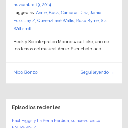
noviembre 19, 2014
Tagged as:
Annie
,
Beck
,
Cameron Diaz
,
Jamie
Foxx
,
Jay Z
,
Quvenzhané Wallis
,
Rose Byrne
,
Sia
,
Will smith
Beck y Sia interpretan Moonquake Lake, uno de
los temas del musical Annie. Escuchalo acá
Seguí leyendo →
Nico Bonzo
Episodios recientes
Paul Higgs y La Perla Perdida, su nuevo disco
ENTREVISTA