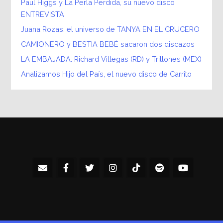
Paul Higgs y La Perla Perdida, su nuevo disco
ENTREVISTA
Juana Rozas: el universo de TANYA EN EL CRUCERO
CAMIONERO y BESTIA BEBÉ sacaron dos discazos
LA EMBAJADA: Richard Villegas (RD) y Trillones (MEX)
Analizamos Hijo del País, el nuevo disco de Carrito