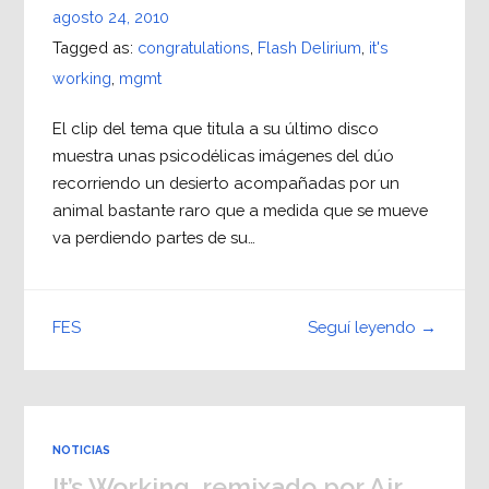
agosto 24, 2010
Tagged as:
congratulations
,
Flash Delirium
,
it's
working
,
mgmt
El clip del tema que titula a su último disco
muestra unas psicodélicas imágenes del dúo
recorriendo un desierto acompañadas por un
animal bastante raro que a medida que se mueve
va perdiendo partes de su…
Seguí leyendo →
FES
NOTICIAS
It’s Working, remixado por Air