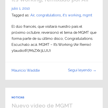
julio 1, 2010
Tagged as:
Air
,
congratulations
,
it's working
,
mgmt
El dúo francés, que visitará nuestro país el
próximo octubre, reversionó el tema de MGMT que
forma parte de su último disco, Congratulations.
Escuchalo acá. MGMT – It’s Working (Air Remix)
ytaudio(R7M1ZXk3LUU)
Seguí leyendo →
Mauricio Waddle
NOTICIAS
Nuevo video de MGMT