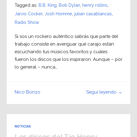
Tagged as:
B.B. King
,
Bob Dylan
,
henry rollins
,
Jarvis Cocker
,
Josh Homme
,
julian casablancas
,
Radio Show
Si sos un rockero auténtico sabrás que parte del
trabajo consiste en averiguar qué carajo están
escuchando tus músicos favoritos y cuáles
fueron los discos que los inspiraron. Aunque – por
lo general – nunca…
Seguí leyendo →
Nico Bonzo
NOTICIAS
Los discos del Tío Henry