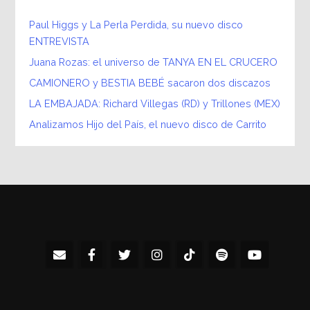
Paul Higgs y La Perla Perdida, su nuevo disco
ENTREVISTA
Juana Rozas: el universo de TANYA EN EL CRUCERO
CAMIONERO y BESTIA BEBÉ sacaron dos discazos
LA EMBAJADA: Richard Villegas (RD) y Trillones (MEX)
Analizamos Hijo del País, el nuevo disco de Carrito