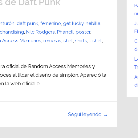
 de Daft Punk
P
n
inturón
,
daft punk
,
femenino
,
get lucky
,
hebilla
,
J
E
chandising
,
Nile Rodgers
,
Pharrell
,
poster
,
 Access Memories
,
remeras
,
shirt
,
shirts
,
t shirt
,
C
d
L
mera oficial de Random Access Memories y
T
es al tildar el diseño de simplón. Apareció la
A
 la web oficial e…
d
Seguí leyendo →