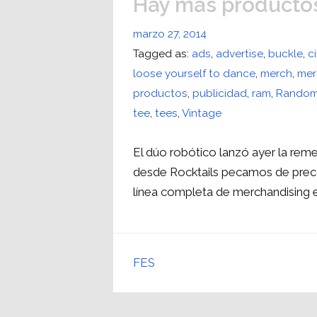
Hay más productos
marzo 27, 2014
Tagged as:
ads
,
advertise
,
buckle
,
c
loose yourself to dance
,
merch
,
mer
productos
,
publicidad
,
ram
,
Random
tee
,
tees
,
Vintage
El dúo robótico lanzó ayer la re
desde Rocktails pecamos de precoc
línea completa de merchandising en
FES