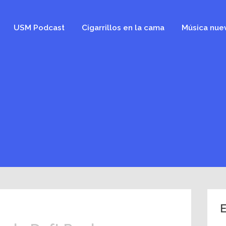
USM Podcast
Cigarrillos en la cama
Música nue
E