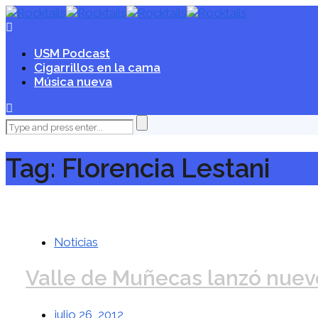
USM Podcast
Cigarrillos en la cama
Música nueva
Tag: Florencia Lestani
Noticias
Valle de Muñecas lanzó nuev
julio 26, 2012