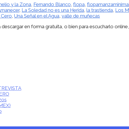
elio y la Zona
,
Fernando Blanco
,
flopa
,
flopamanzaminima
 Amanecer
,
La Soledad no es una Herida
,
la trastienda
,
Los M
 Cero
,
Una Señal en el Agua
,
valle de muñecas
 descargar en forma gratuita, o bien para escucharlo online
ENTREVISTA
CERO
zos
(MEX)
o