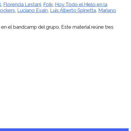
l
,
Florencia Lestani
,
Folk
,
Hoy Todo el Hielo en la
ockers
,
Luciano Esain
,
Luis Alberto Spinetta
,
Mariano
, en el bandcamp del grupo. Este material reúne tres