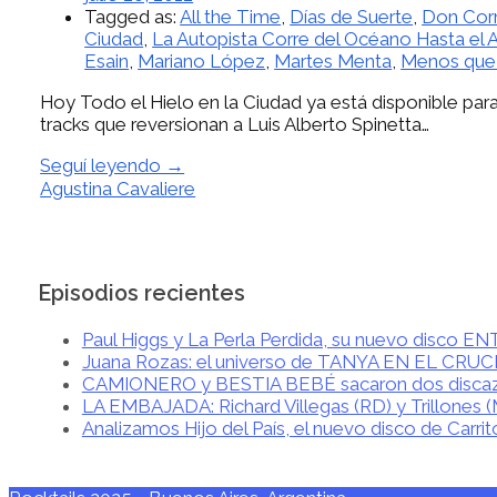
Tagged as:
All the Time
,
Días de Suerte
,
Don Corn
Ciudad
,
La Autopista Corre del Océano Hasta el
Esain
,
Mariano López
,
Martes Menta
,
Menos que
Hoy Todo el Hielo en la Ciudad ya está disponible para
tracks que reversionan a Luis Alberto Spinetta…
Seguí leyendo →
Agustina Cavaliere
Episodios recientes
Paul Higgs y La Perla Perdida, su nuevo disco 
Juana Rozas: el universo de TANYA EN EL CRU
CAMIONERO y BESTIA BEBÉ sacaron dos disca
LA EMBAJADA: Richard Villegas (RD) y Trillones 
Analizamos Hijo del País, el nuevo disco de Carrit