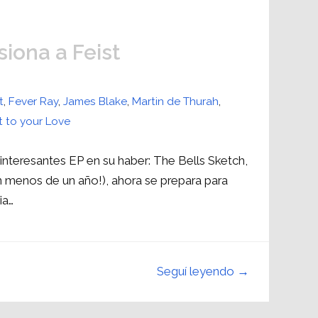
iona a Feist
t
,
Fever Ray
,
James Blake
,
Martin de Thurah
,
t to your Love
s interesantes EP en su haber: The Bells Sketch,
 menos de un año!), ahora se prepara para
ia…
Seguí leyendo →