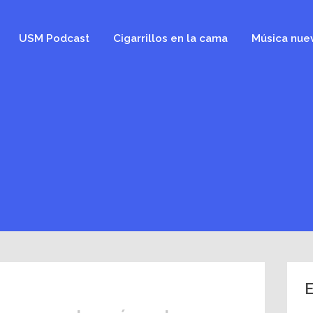
USM Podcast
Cigarrillos en la cama
Música nue
E