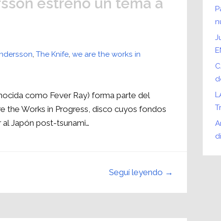
rsson estrenó un tema a
P
n
J
E
 Andersson
,
The Knife
,
we are the works in
C
d
onocida como Fever Ray) forma parte del
L
T
e the Works in Progress, disco cuyos fondos
r al Japón post-tsunami…
A
d
Seguí leyendo →