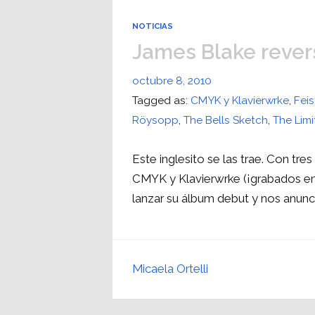
NOTICIAS
James Blake revers
octubre 8, 2010
Tagged as:
CMYK y Klavierwrke
,
Feis
Röysopp
,
The Bells Sketch
,
The Limi
Este inglesito se las trae. Con tre
CMYK y Klavierwrke (¡grabados en
lanzar su álbum debut y nos anunc
Micaela Ortelli