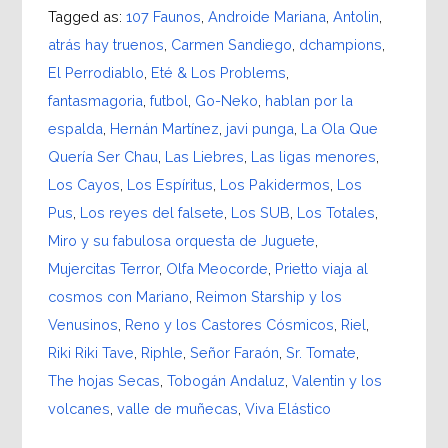
Tagged as:
107 Faunos
,
Androide Mariana
,
Antolin
,
atrás hay truenos
,
Carmen Sandiego
,
dchampions
,
El Perrodiablo
,
Eté & Los Problems
,
fantasmagoria
,
futbol
,
Go-Neko
,
hablan por la
espalda
,
Hernán Martínez
,
javi punga
,
La Ola Que
Quería Ser Chau
,
Las Liebres
,
Las ligas menores
,
Los Cayos
,
Los Espíritus
,
Los Pakidermos
,
Los
Pus
,
Los reyes del falsete
,
Los SUB
,
Los Totales
,
Miro y su fabulosa orquesta de Juguete
,
Mujercitas Terror
,
Olfa Meocorde
,
Prietto viaja al
cosmos con Mariano
,
Reimon Starship y los
Venusinos
,
Reno y los Castores Cósmicos
,
Riel
,
Riki Riki Tave
,
Riphle
,
Señor Faraón
,
Sr. Tomate
,
The hojas Secas
,
Tobogán Andaluz
,
Valentin y los
volcanes
,
valle de muñecas
,
Viva Elástico