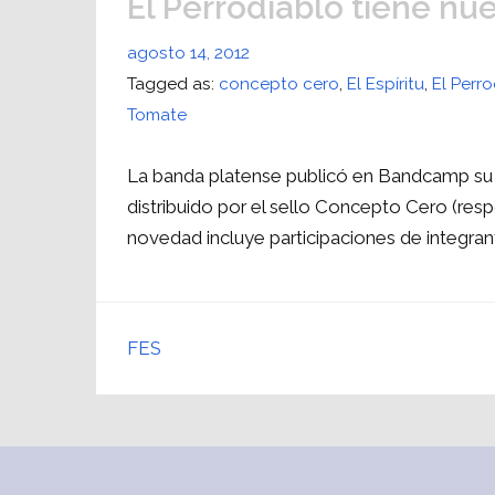
El Perrodiablo tiene nu
agosto 14, 2012
Tagged as:
concepto cero
,
El Espíritu
,
El Perr
Tomate
La banda platense publicó en Bandcamp su n
distribuido por el sello Concepto Cero (res
novedad incluye participaciones de integran
FES