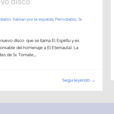
evo disco
odiablo
,
hablan por la espalda
,
Perrodiablo
,
Sr.
uevo disco, que se llama El Espíritu y es
ponsable del homenaje a El Eternauta). La
tes de Sr. Tomate,…
Seguí leyendo →