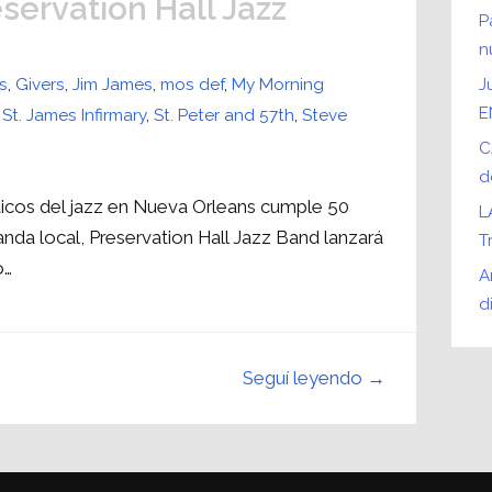
servation Hall Jazz
P
n
s
,
Givers
,
Jim James
,
mos def
,
My Morning
J
E
,
St. James Infirmary
,
St. Peter and 57th
,
Steve
C
d
icos del jazz en Nueva Orleans cumple 50
L
banda local, Preservation Hall Jazz Band lanzará
T
o…
A
d
Seguí leyendo →