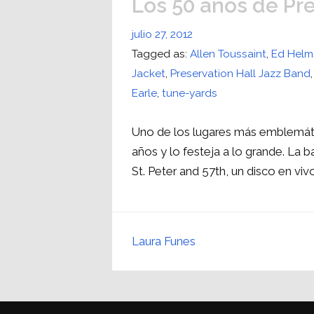
Los 50 años de Pre
julio 27, 2012
Tagged as:
Allen Toussaint
,
Ed Helm
Jacket
,
Preservation Hall Jazz Band
Earle
,
tune-yards
Uno de los lugares más emblemát
años y lo festeja a lo grande. La 
St. Peter and 57th, un disco en viv
Laura Funes