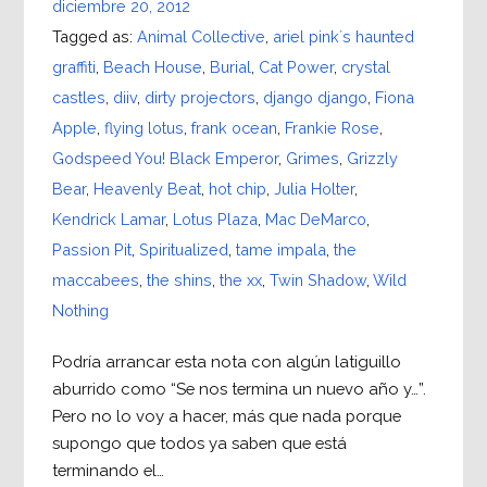
diciembre 20, 2012
Tagged as:
Animal Collective
,
ariel pink´s haunted
graffiti
,
Beach House
,
Burial
,
Cat Power
,
crystal
castles
,
diiv
,
dirty projectors
,
django django
,
Fiona
Apple
,
flying lotus
,
frank ocean
,
Frankie Rose
,
Godspeed You! Black Emperor
,
Grimes
,
Grizzly
Bear
,
Heavenly Beat
,
hot chip
,
Julia Holter
,
Kendrick Lamar
,
Lotus Plaza
,
Mac DeMarco
,
Passion Pit
,
Spiritualized
,
tame impala
,
the
maccabees
,
the shins
,
the xx
,
Twin Shadow
,
Wild
Nothing
Podría arrancar esta nota con algún latiguillo
aburrido como “Se nos termina un nuevo año y…”.
Pero no lo voy a hacer, más que nada porque
supongo que todos ya saben que está
terminando el…