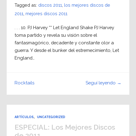
Tagged as:
discos 2011
,
los mejores discos de
2011
,
mejores discos 2011
. . . 10. PJ Harvey ““ Let England Shake PJ Harvey
toma partido y revela su visión sobre el
fantasmagórico, decadente y constante olor a
guerra. Y desde el bunker del estremecimiento, Let
England…
Seguí leyendo →
Rocktails
ARTÍCULOS
,
UNCATEGORIZED
ESPECIAL: Los Mejores Discos
de 2011