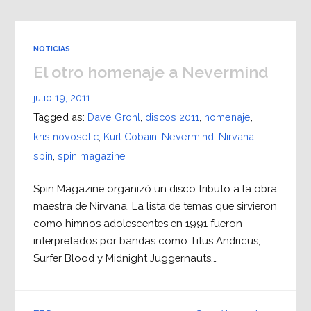
NOTICIAS
El otro homenaje a Nevermind
julio 19, 2011
Tagged as:
Dave Grohl
,
discos 2011
,
homenaje
,
kris novoselic
,
Kurt Cobain
,
Nevermind
,
Nirvana
,
spin
,
spin magazine
Spin Magazine organizó un disco tributo a la obra
maestra de Nirvana. La lista de temas que sirvieron
como himnos adolescentes en 1991 fueron
interpretados por bandas como Titus Andricus,
Surfer Blood y Midnight Juggernauts,…