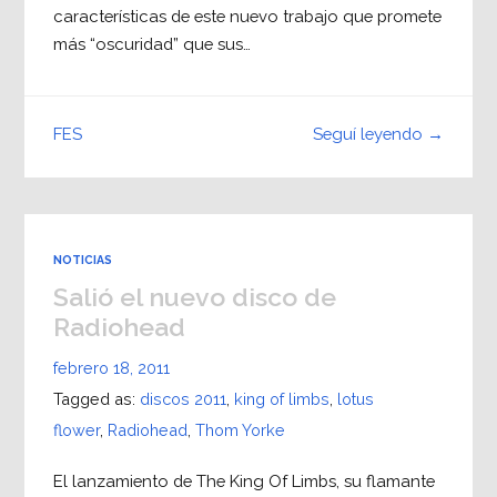
características de este nuevo trabajo que promete
más “oscuridad” que sus…
Seguí leyendo →
FES
NOTICIAS
Salió el nuevo disco de
Radiohead
febrero 18, 2011
Tagged as:
discos 2011
,
king of limbs
,
lotus
flower
,
Radiohead
,
Thom Yorke
El lanzamiento de The King Of Limbs, su flamante