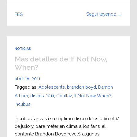
Seguí leyendo →
FES
NOTICIAS
Más detalles de If Not Now,
When?
abril 18, 2011
Tagged as:
Adolescents
,
brandon boyd
,
Damon
Albarn
,
discos 2011
,
Gorillaz
,
If Not Now When?
,
Incubus
Incubus lanzará su séptimo disco de estudio el 12
de julio y, para meter en clima a los fans, el
cantante Brandon Boyd reveló algunas