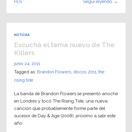
Seguí leyendo →
FES
NOTICIAS
Escuchá el tema nuevo de The
Killers
junio 24, 2011
Tagged as:
Brandon Flowers
,
discos 2011
,
the
rising tide
La banda de Brandon Flowers se presentó anoche
en Londres y tocó The Rising Tide, una nueva
canción que probablemente forme parte del
sucesor de Day & Age (2008), próximo a salir este
año.