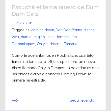
Escuchá el tema nuevo de Dum
Dum Girls
julio 20, 2011
Tagged as:
coming down
,
Dee Dee Penny
,
discos
2011
,
dum dum girls
,
Josh Homme
,
Les
Demoniaques
,
Only in dreams
,
Tamaryn
Como te adelantamos en Rocktails, el cuarteto
femenino lanzará, el 26 de septiembre, un nuevo
disco llamado Only In Dreams. La novedad es que
las chicas dieron a conocer Coming Down, la
primera muestra de…
Seguí leyendo →
FES