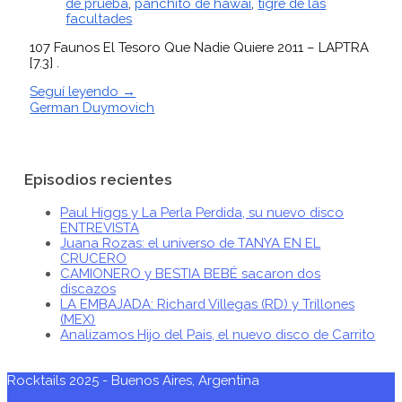
de prueba
,
panchito de hawai
,
tigre de las
facultades
107 Faunos El Tesoro Que Nadie Quiere 2011 – LAPTRA
[7.3] .
Seguí leyendo →
German Duymovich
Episodios recientes
Paul Higgs y La Perla Perdida, su nuevo disco
ENTREVISTA
Juana Rozas: el universo de TANYA EN EL
CRUCERO
CAMIONERO y BESTIA BEBÉ sacaron dos
discazos
LA EMBAJADA: Richard Villegas (RD) y Trillones
(MEX)
Analizamos Hijo del País, el nuevo disco de Carrito
Rocktails 2025 - Buenos Aires, Argentina