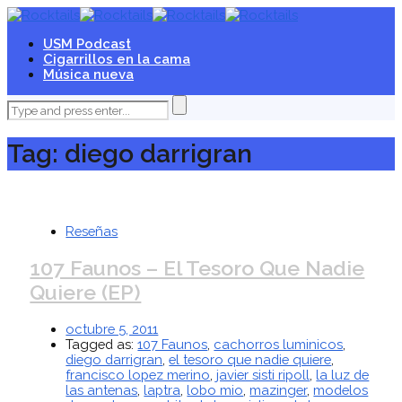
USM Podcast
Cigarrillos en la cama
Música nueva
Tag: diego darrigran
Reseñas
107 Faunos – El Tesoro Que Nadie
Quiere (EP)
octubre 5, 2011
Tagged as:
107 Faunos
,
cachorros luminicos
,
diego darrigran
,
el tesoro que nadie quiere
,
francisco lopez merino
,
javier sisti ripoll
,
la luz de
las antenas
,
laptra
,
lobo mio
,
mazinger
,
modelos