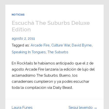
NOTICIAS
Escuchá The Suburbs Deluxe
Edition
agosto 2, 2011
Tagged as:
Arcade Fire
,
Culture War
,
David Byrne
,
Speaking In Tongues
,
The Suburbs
En Rocktails te habíamos anticipado que el 2 de
agosto Arcade Fire lanzaría la edición de lujo del
aclamadísimo The Suburbs. Bueno, los
canadienses cumplieron y ya podés escuchar
toda la compilación vía Daily Beast.
Seguí leyendo →
Laura Funes