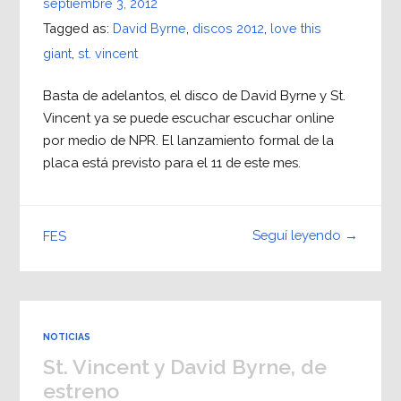
septiembre 3, 2012
Tagged as:
David Byrne
,
discos 2012
,
love this
giant
,
st. vincent
Basta de adelantos, el disco de David Byrne y St.
Vincent ya se puede escuchar escuchar online
por medio de NPR. El lanzamiento formal de la
placa está previsto para el 11 de este mes.
Seguí leyendo →
FES
NOTICIAS
St. Vincent y David Byrne, de
estreno