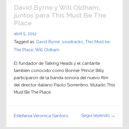
David Byrne y Will Oldham,
juntos para This Must Be The
Place
abril 5, 2012
Tagged as:
David Byrne
,
sountracks
,
This Must be
The Place
,
Will Oldham
El fundador de Talking Heads y el cantante
también conocido como Bonnie ‘Prince’ Billy
participaron de la banda sonora del nuevo film
del director italiano Paolo Sorrentino, titulado This
Must Be The Place.
Seguí leyendo →
Estefania Veronica Santoro