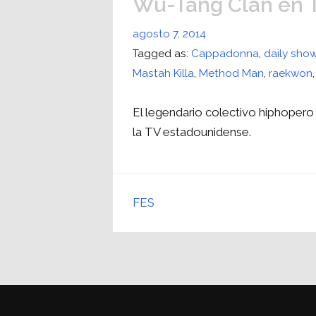
Wu-Tang Clan en 
agosto 7, 2014
Tagged as:
Cappadonna
,
daily sho
Mastah Killa
,
Method Man
,
raekwon
El legendario colectivo hiphoper
la TV estadounidense.
FES