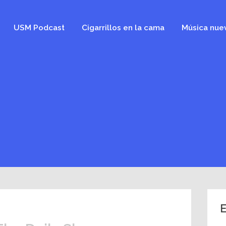
USM Podcast
Cigarrillos en la cama
Música nue
E