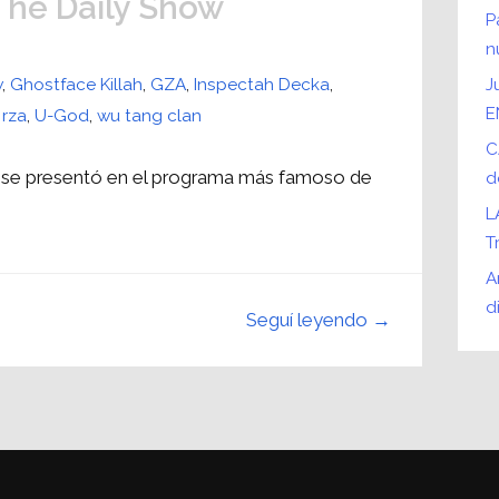
The Daily Show
P
n
w
,
Ghostface Killah
,
GZA
,
Inspectah Decka
,
J
E
,
rza
,
U-God
,
wu tang clan
C
o se presentó en el programa más famoso de
d
L
T
A
d
Seguí leyendo →