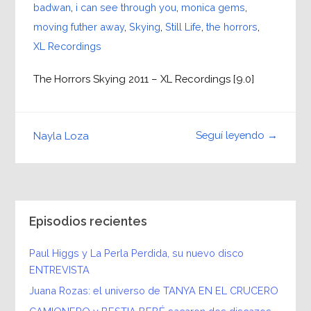
badwan
,
i can see through you
,
monica gems
,
moving futher away
,
Skying
,
Still Life
,
the horrors
,
XL Recordings
The Horrors Skying 2011 – XL Recordings [9.0]
Seguí leyendo →
Nayla Loza
Episodios recientes
Paul Higgs y La Perla Perdida, su nuevo disco
ENTREVISTA
Juana Rozas: el universo de TANYA EN EL CRUCERO