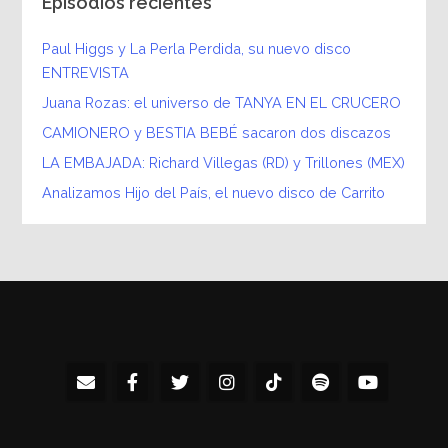
Episodios recientes
Paul Higgs y La Perla Perdida, su nuevo disco
ENTREVISTA
Juana Rozas: el universo de TANYA EN EL CRUCERO
CAMIONERO y BESTIA BEBÉ sacaron dos discazos
LA EMBAJADA: Richard Villegas (RD) y Trillones (MEX)
Analizamos Hijo del País, el nuevo disco de Carrito