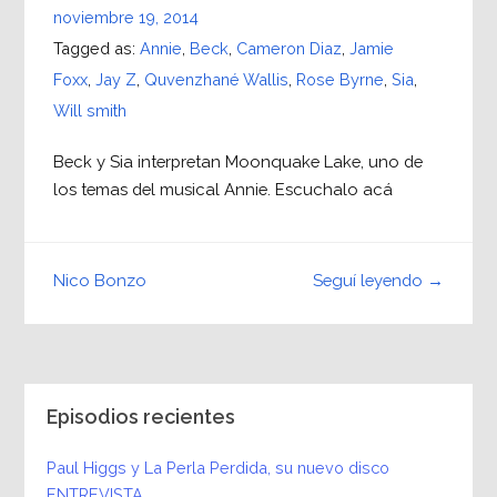
noviembre 19, 2014
Tagged as:
Annie
,
Beck
,
Cameron Diaz
,
Jamie
Foxx
,
Jay Z
,
Quvenzhané Wallis
,
Rose Byrne
,
Sia
,
Will smith
Beck y Sia interpretan Moonquake Lake, uno de
los temas del musical Annie. Escuchalo acá
Seguí leyendo →
Nico Bonzo
Episodios recientes
Paul Higgs y La Perla Perdida, su nuevo disco
ENTREVISTA