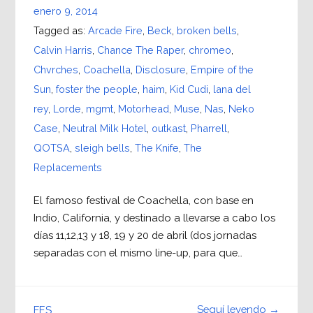
enero 9, 2014
Tagged as:
Arcade Fire
,
Beck
,
broken bells
,
Calvin Harris
,
Chance The Raper
,
chromeo
,
Chvrches
,
Coachella
,
Disclosure
,
Empire of the
Sun
,
foster the people
,
haim
,
Kid Cudi
,
lana del
rey
,
Lorde
,
mgmt
,
Motorhead
,
Muse
,
Nas
,
Neko
Case
,
Neutral Milk Hotel
,
outkast
,
Pharrell
,
QOTSA
,
sleigh bells
,
The Knife
,
The
Replacements
El famoso festival de Coachella, con base en
Indio, California, y destinado a llevarse a cabo los
días 11,12,13 y 18, 19 y 20 de abril (dos jornadas
separadas con el mismo line-up, para que…
Seguí leyendo →
FES