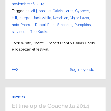
noviembre 16, 2014
Tagged as:
alt j
,
bastille
,
Calvin Harris
,
Cypress
,
Hill
,
Interpol
,
Jack White
,
Kasabian
,
Major Lazer
,
nofx
,
Pharrell
,
Robert Plant
,
Smashing Pumpkins
,
st. vincent
,
The Kooks
Jack White, Pharrell, Robert Plant y Calvin Harris
encabezan el festival.
Seguí leyendo →
FES
NOTICIAS
El line up de Coachella 2014