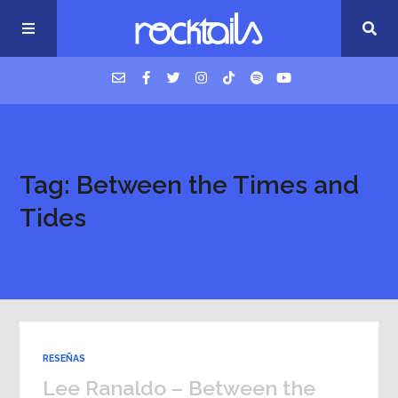
USM Podcast
Tag: Between the Times and
Cigarrillos en la cama
Tides
Música nueva
RESEÑAS
Lee Ranaldo – Between the