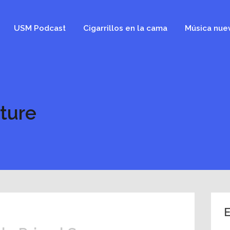
USM Podcast
Cigarrillos en la cama
Música nue
uture
E