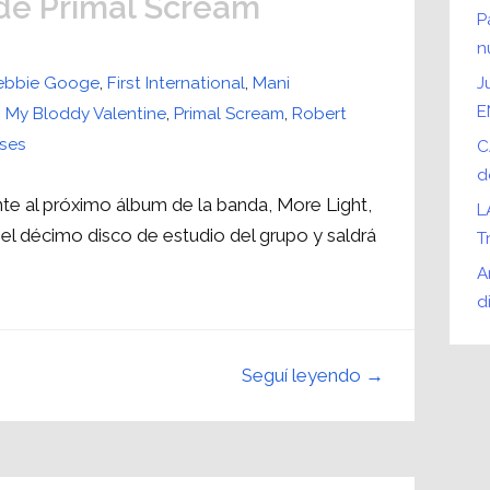
de Primal Scream
P
n
ebbie Googe
,
First International
,
Mani
J
E
,
My Bloddy Valentine
,
Primal Scream
,
Robert
ses
C
d
nte al próximo álbum de la banda, More Light,
L
á el décimo disco de estudio del grupo y saldrá
T
A
d
Seguí leyendo →