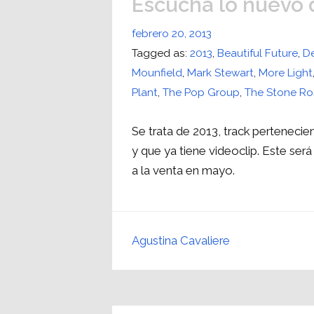
Escuchá lo nuevo 
febrero 20, 2013
Tagged as:
2013
,
Beautiful Future
,
D
Mounfield
,
Mark Stewart
,
More Light
Plant
,
The Pop Group
,
The Stone Ro
Se trata de 2013, track pertenecie
y que ya tiene videoclip. Este ser
a la venta en mayo.
Agustina Cavaliere