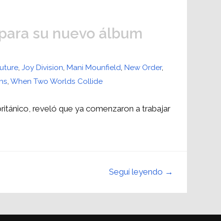
para su nuevo álbum
Future
,
Joy Division
,
Mani Mounfield
,
New Order
,
hs
,
When Two Worlds Collide
británico, reveló que ya comenzaron a trabajar
Seguí leyendo →