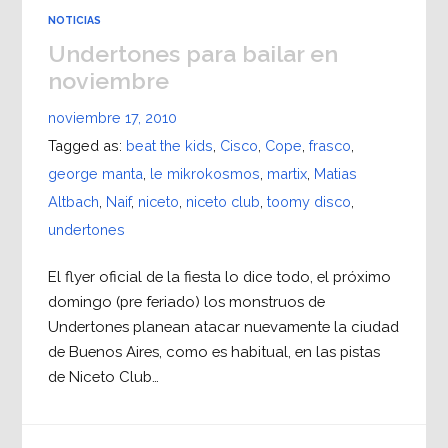
NOTICIAS
Undertones para bailar en
noviembre
noviembre 17, 2010
Tagged as:
beat the kids
,
Cisco
,
Cope
,
frasco
,
george manta
,
le mikrokosmos
,
martix
,
Matias
Altbach
,
Naif
,
niceto
,
niceto club
,
toomy disco
,
undertones
El flyer oficial de la fiesta lo dice todo, el próximo
domingo (pre feriado) los monstruos de
Undertones planean atacar nuevamente la ciudad
de Buenos Aires, como es habitual, en las pistas
de Niceto Club…