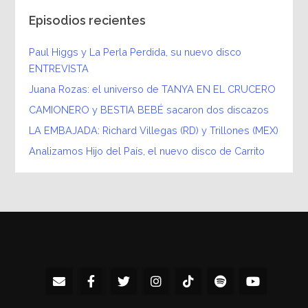
Episodios recientes
Paul Higgs y La Perla Perdida, su nuevo disco
ENTREVISTA
Juana Rozas: el universo de TANYA EN EL CRUCERO
CAMIONERO y BESTIA BEBÉ sacaron dos discazos
LA EMBAJADA: Richard Villegas (RD) y Trillones (MEX)
Analizamos Hijo del País, el nuevo disco de Carrito