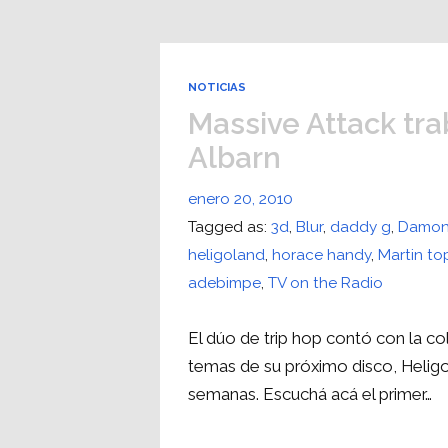
NOTICIAS
Massive Attack tr
Albarn
enero 20, 2010
Tagged as:
3d
,
Blur
,
daddy g
,
Damon
heligoland
,
horace handy
,
Martin to
adebimpe
,
TV on the Radio
El dúo de trip hop contó con la co
temas de su próximo disco, Heligol
semanas. Escuchá acá el primer…