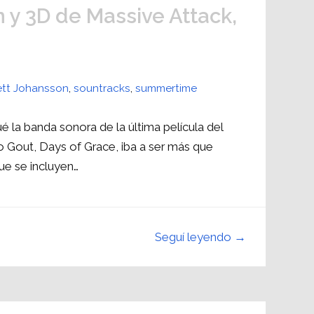
 y 3D de Massive Attack,
ett Johansson
,
sountracks
,
summertime
la banda sonora de la última película del
o Gout, Days of Grace, iba a ser más que
e se incluyen…
Seguí leyendo →