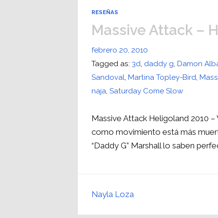
RESEÑAS
Massive Attack – 
febrero 20, 2010
Tagged as:
3d
,
daddy g
,
Damon Alb
Sandoval
,
Martina Topley-Bird
,
Mass
naja
,
Saturday Come Slow
Massive Attack Heligoland 2010 – Vi
como movimiento está más muerto 
“Daddy G” Marshall lo saben perf
Nayla Loza