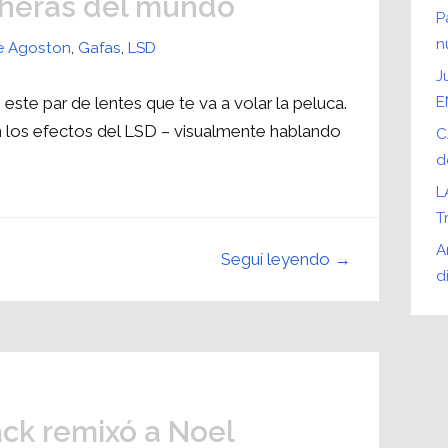
sheras del mundo
P
n
e Agoston
,
Gafas
,
LSD
J
ste par de lentes que te va a volar la peluca.
E
n los efectos del LSD – visualmente hablando
C
d
L
T
A
Seguí leyendo →
d
ack remixó a Noel