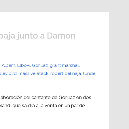
abaja junto a Damon
 Albarn
,
Elbow
,
Gorillaz
,
grant marshall
,
pley bird
,
massive atack
,
robert del naja
,
tunde
laboración del cantante de Gorillaz en dos
and, que saldrá a la venta en un par de