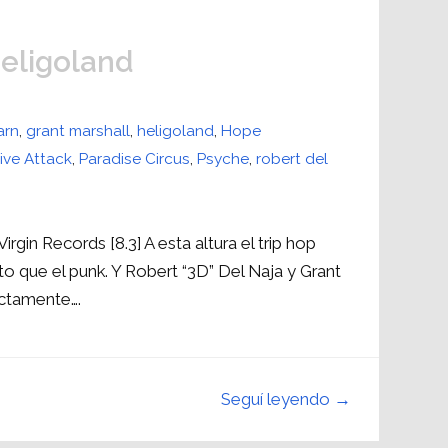
Heligoland
arn
,
grant marshall
,
heligoland
,
Hope
ive Attack
,
Paradise Circus
,
Psyche
,
robert del
rgin Records [8.3] A esta altura el trip hop
que el punk. Y Robert “3D” Del Naja y Grant
ectamente….
Seguí leyendo →