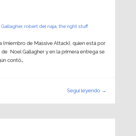
 Gallagher
,
robert del naja
,
the right stuff
a (miembro de Massive Attack), quien está por
de Noel Gallagher y en la primera entrega se
gún contó…
Seguí leyendo →