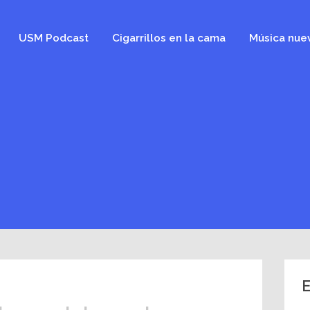
USM Podcast
Cigarrillos en la cama
Música nue
E