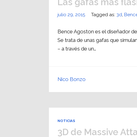
Las gafas más fla
julio 29, 2015
Tagged as:
3d
,
Benc
Bence Agoston es el diseñador de e
Se trata de unas gafas que simula
– a través de un…
Nico Bonzo
NOTICIAS
3D de Massive Att