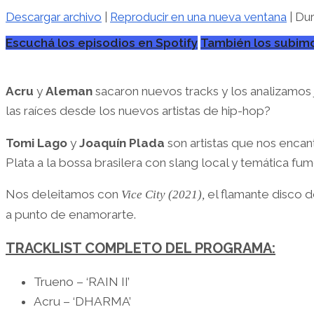
Descargar archivo
|
Reproducir en una nueva ventana
|
Dur
Escuchá los episodios en Spotify
También los subimo
Acru
y
Aleman
sacaron nuevos tracks y los analizamos j
las raíces desde los nuevos artistas de hip-hop?
Tomi Lago
y
Joaquín Plada
son artistas que nos enc
Plata a la bossa brasilera con slang local y temática fu
Nos deleitamos con
el flamante disco 
Vice City (2021),
a punto de enamorarte.
TRACKLIST COMPLETO DEL PROGRAMA:
Trueno – ‘RAIN II’
Acru – ‘DHARMA’