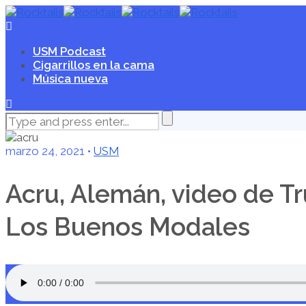
USM Podcast
Cigarrillos en la cama
Música nueva
marzo 24, 2021 •
USM
Acru, Alemán, video de Tr
Los Buenos Modales