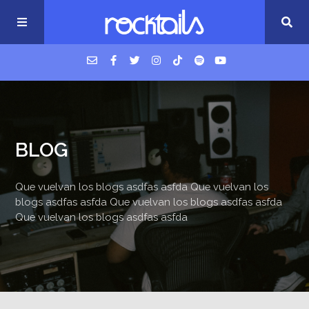
USM Podcast
BLOG
Cigarrillos en la cama
Que vuelvan los blogs asdfas asfda Que vuelvan los
Música nueva
blogs asdfas asfda Que vuelvan los blogs asdfas asfda
Que vuelvan los blogs asdfas asfda