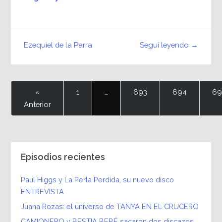
Seguí leyendo →
Ezequiel de la Parra
«
1
…
693
694
69
Anterior
Episodios recientes
Paul Higgs y La Perla Perdida, su nuevo disco
ENTREVISTA
Juana Rozas: el universo de TANYA EN EL CRUCERO
CAMIONERO y BESTIA BEBÉ sacaron dos discazos