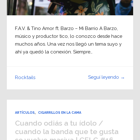
F.A.V. & Tino Amor ft. Barzo – Mi Barrio A Barzo,
músico y productor tico, lo conozco desde hace
muchos años. Una vez nos llegó un tema suyo y
ahí ya quedó la conexión. Siempre…
Seguí leyendo →
Rocktails
ARTÍCULOS
,
CIGARRILLOS EN LA CAMA
Cuando odiás a tu ídolo /
cuando la banda que te gusta
se vuelve masiva | CELC #16