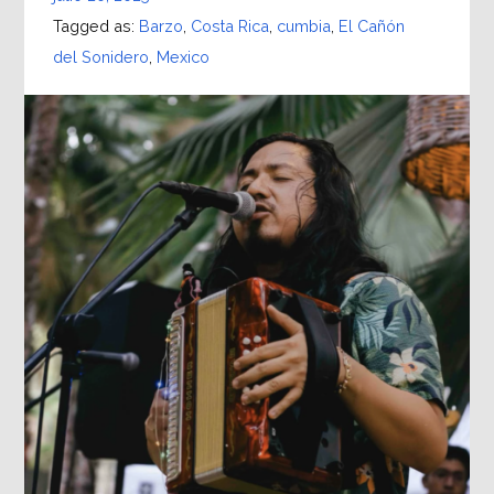
Tagged as:
Barzo
,
Costa Rica
,
cumbia
,
El Cañón
del Sonidero
,
Mexico