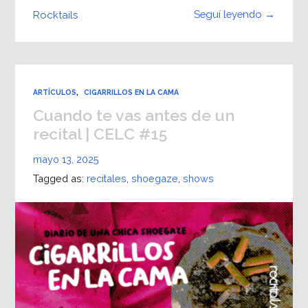
Seguí leyendo →
Rocktails
ARTÍCULOS
,
CIGARRILLOS EN LA CAMA
Cuando te vas antes de un
recital | CELC #15
mayo 13, 2025
Tagged as:
recitales
,
shoegaze
,
shows