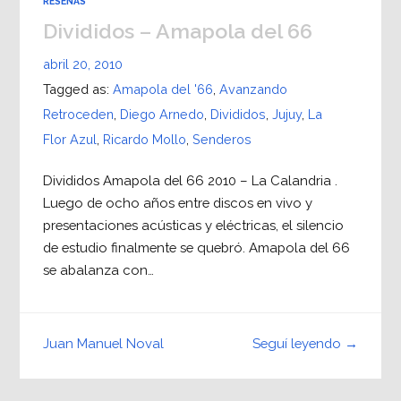
RESEÑAS
Divididos – Amapola del 66
abril 20, 2010
Tagged as:
Amapola del '66
,
Avanzando
Retroceden
,
Diego Arnedo
,
Divididos
,
Jujuy
,
La
Flor Azul
,
Ricardo Mollo
,
Senderos
Divididos Amapola del 66 2010 – La Calandria .
Luego de ocho años entre discos en vivo y
presentaciones acústicas y eléctricas, el silencio
de estudio finalmente se quebró. Amapola del 66
se abalanza con…
Seguí leyendo →
Juan Manuel Noval