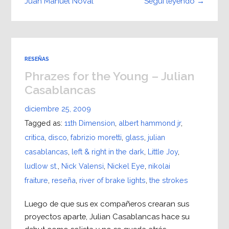
Seguí leyendo →
Juan Manuel Noval
RESEÑAS
Phrazes for the Young – Julian
Casablancas
diciembre 25, 2009
Tagged as:
11th Dimension
,
albert hammond jr
,
critica
,
disco
,
fabrizio moretti
,
glass
,
julian
casablancas
,
left & right in the dark
,
Little Joy
,
ludlow st.
,
Nick Valensi
,
Nickel Eye
,
nikolai
fraiture
,
reseña
,
river of brake lights
,
the strokes
Luego de que sus ex compañeros crearan sus
proyectos aparte, Julian Casablancas hace su