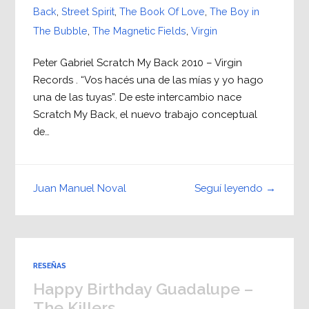
Back
,
Street Spirit
,
The Book Of Love
,
The Boy in
The Bubble
,
The Magnetic Fields
,
Virgin
Peter Gabriel Scratch My Back 2010 – Virgin
Records . “Vos hacés una de las mías y yo hago
una de las tuyas”. De este intercambio nace
Scratch My Back, el nuevo trabajo conceptual
de…
Seguí leyendo →
Juan Manuel Noval
RESEÑAS
Happy Birthday Guadalupe –
The Killers