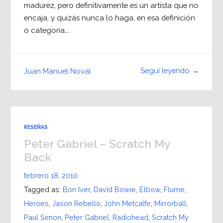
madurez, pero definitivamente es un artista que no
encaja, y quizás nunca lo haga, en esa definición
o categoría….
Seguí leyendo →
Juan Manuel Noval
RESEÑAS
Peter Gabriel – Scratch My
Back
febrero 18, 2010
Tagged as:
Bon Iver
,
David Bowie
,
Elbow
,
Flume
,
Heroes
,
Jason Rebello
,
John Metcalfe
,
Mirrorball
,
Paul Simon
,
Peter Gabriel
,
Radiohead
,
Scratch My