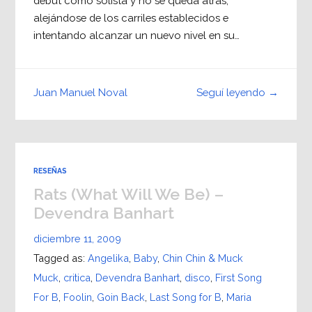
debut como solista y no se queda atrás,
alejándose de los carriles establecidos e
intentando alcanzar un nuevo nivel en su…
Seguí leyendo →
Juan Manuel Noval
RESEÑAS
Rats (What Will We Be) –
Devendra Banhart
diciembre 11, 2009
Tagged as:
Angelika
,
Baby
,
Chin Chin & Muck
Muck
,
critica
,
Devendra Banhart
,
disco
,
First Song
For B
,
Foolin
,
Goin Back
,
Last Song for B
,
Maria