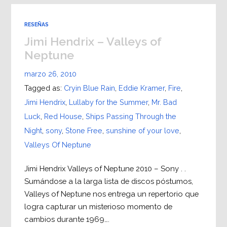
RESEÑAS
Jimi Hendrix – Valleys of
Neptune
marzo 26, 2010
Tagged as:
Cryin Blue Rain
,
Eddie Kramer
,
Fire
,
Jimi Hendrix
,
Lullaby for the Summer
,
Mr. Bad
Luck
,
Red House
,
Ships Passing Through the
Night
,
sony
,
Stone Free
,
sunshine of your love
,
Valleys Of Neptune
Jimi Hendrix Valleys of Neptune 2010 – Sony . .
Sumándose a la larga lista de discos póstumos,
Valleys of Neptune nos entrega un repertorio que
logra capturar un misterioso momento de
cambios durante 1969….