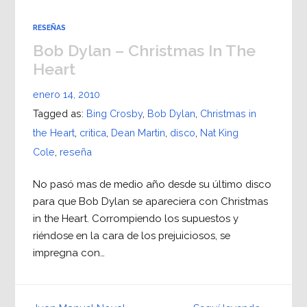
RESEÑAS
Bob Dylan – Christmas In The
Heart
enero 14, 2010
Tagged as:
Bing Crosby
,
Bob Dylan
,
Christmas in
the Heart
,
critica
,
Dean Martin
,
disco
,
Nat King
Cole
,
reseña
No pasó mas de medio año desde su último disco
para que Bob Dylan se apareciera con Christmas
in the Heart. Corrompiendo los supuestos y
riéndose en la cara de los prejuiciosos, se
impregna con…