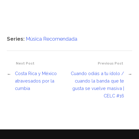
Series:
Música Recomendada
Next Post
Previous Post
←
Costa Rica y México
Cuando odiás a tu ídolo /
→
atravesados por la
cuando la banda que te
cumbia
gusta se vuelve masiva |
CELC #16