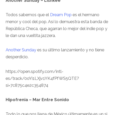
Another Sunday – Lishkee
Todos sabemos que el
Dream Pop
es el hermano
menor y cool del pop. Así lo demuestra esta banda de
República Checa, que agarran lo mejor del indie pop y
le dan una vueltita jazzera.
Another Sunday
es su último lanzamiento y no tiene
desperdicio.
https://open.spotify.com/intl-
es/track/0oYi1LXjv1YK4fPfWS5QTE?
si=7c875c4e2c354874
Hipofrenia – Mar Entre Sonido
Todo lo que nos llega de México últimamente es un si