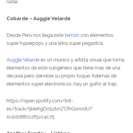
radar.
Cobarde – Auggie Velarde
Desde Perú nos llega este
temón
con elementos
super hyperpops y una letra super pegadiza.
Auggie Velarde
es un músico y artista visual que toma
elementos de este subgénero que tiene más de una
década pero dándole su propio toque: Además de
elementos super electrónicos, hay un guiño al trap.
https://open.spotify.com/intl-
es/track/5kIeKgD05zbnZCfhGxn0dU?
si=5d188012f5cc4c75