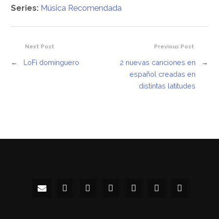
Series:
Música Recomendada
Next Post
Previous Post
←
LoFi dominguero
2 nuevas canciones en
→
español creadas en
distintas latitudes