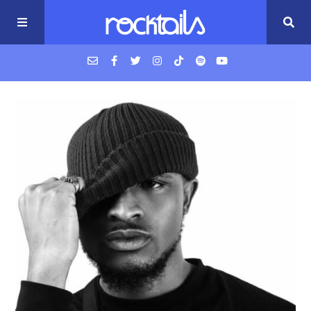
USM Podcast
Cigarrillos en la cama
Música nueva