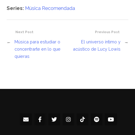
Series:
Música Recomendada
Next Post
Previous Post
←
Música para estudiar o
El universo íntimo y
→
concentrarte en lo que
acústico de Lucy Lowis
quieras