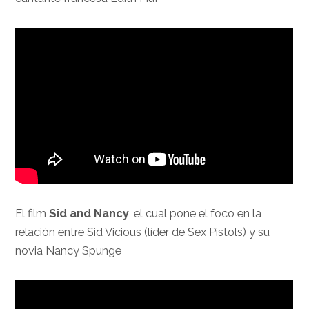
El film
Sid and Nancy
, el cual pone el foco en la
relación entre Sid Vicious (líder de Sex Pistols) y su
novia Nancy Spunge