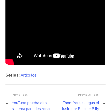
Series:
Artículos
Next Post
Previous Post
←
YouTube prueba otro
Thom Yorke, según el
→
sistema para destronar a
ilustrador Butcher Billy