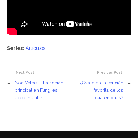
Series:
Artículos
Next Post
Previous Post
←
Noe Valdez: “La noción
¿Creep es la canción
→
principal en Fungi es
favorita de los
experimentar”
cuarentones?