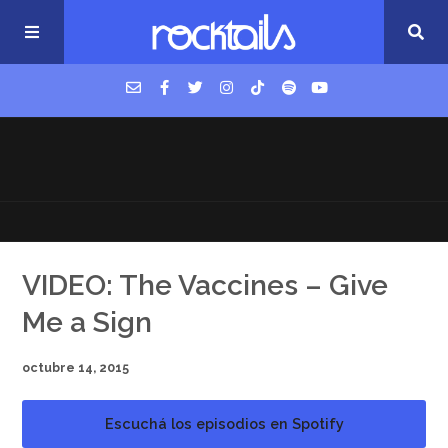
USM Podcast
Cigarrillos en la cama
Música nueva
VIDEO: The Vaccines – Give
Me a Sign
octubre 14, 2015
Escuchá los episodios en Spotify