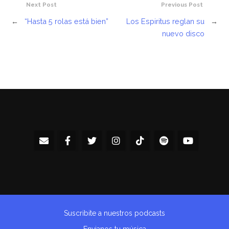
Next Post
Previous Post
←
“Hasta 5 rolas está bien”
Los Espiritus reglan su
→
nuevo disco
Suscribite a nuestros podcasts
Envianos tu música