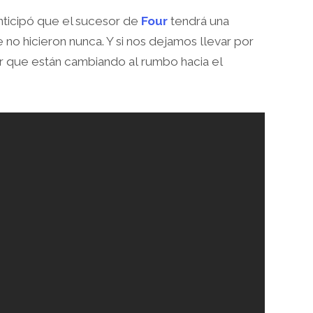
anticipó que el sucesor de
Four
tendrá una
 no hicieron nunca. Y si nos dejamos llevar por
 que están cambiando al rumbo hacia el