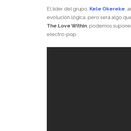
El líder del grupo,
Kele Okereke
, 
evolución lógica, pero será algo que
The Love Within
, podemos suponer
electro-pop.