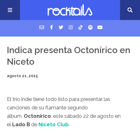
USM Podcast
Indica presenta Octonírico en
Niceto
Cigarrillos en la cama
agosto 21, 2015
Música nueva
El trío indie tiene todo listo para presentar las
canciones de su flamante segundo
álbum,
Octonírico
, este sábado 22 de agosto en
el
Lado B
de
Niceto Club
.