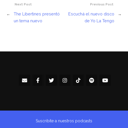
Next Post
Previous Post
←
The Libertines presentó
Escuchá el nuevo disco
→
un tema nuevo
de Yo La Tengo
Suscribite a nuestros podcasts