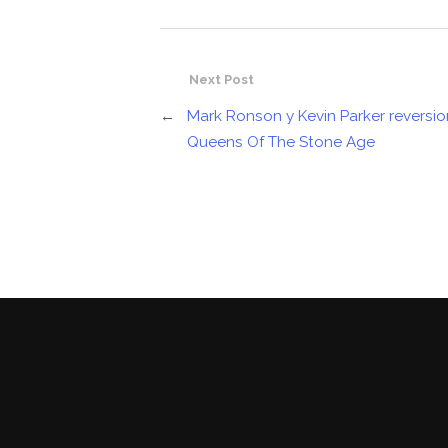
Next Post
←
Mark Ronson y Kevin Parker reversi
Queens Of The Stone Age