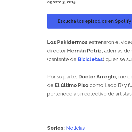
agosto 3, 2015
Escuchá los episodios en Spotify
Los Pakidermos
estrenaron el video
director
Hernán Petriz
, además de 
(cantante de
Bicicletas
) quien se s
Por su parte,
Doctor Arreglo
, fue 
de
El último Piso
como Lado B) y fue
pertenece a un colectivo de artista
Series:
Noticias