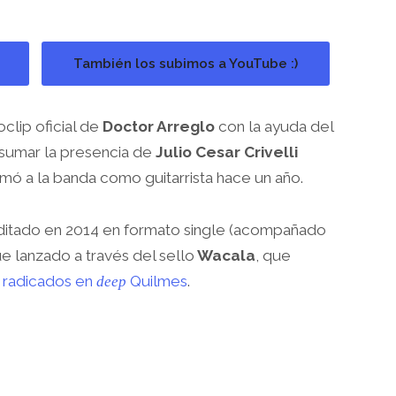
También los subimos a YouTube :)
clip oficial de
Doctor Arreglo
con la ayuda del
sumar la presencia de
Julio Cesar Crivelli
umó a la banda como guitarrista hace un año.
editado en 2014 en formato single (acompañado
 lanzado a través del sello
Wacala
, que
s
radicados en
Quilmes
.
deep