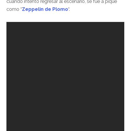
cuando intentó regresar al escenario, se fue a pique
como “
Zeppelin de Plomo
“.