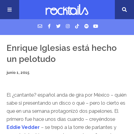
USM Podcast
Enrique Iglesias está hecho
un pelotudo
Cigarrillos en la cama
junio 1, 2015
Música nueva
El ¿cantante? español anda de gira por México – quién
sabe si presentando un disco o qué – pero lo cierto es
que en una semana protagonizó dos papelones. El
primero fue hace unos días cuando – creyéndose
Eddie Vedder
– se trepó a la torre de parlantes y