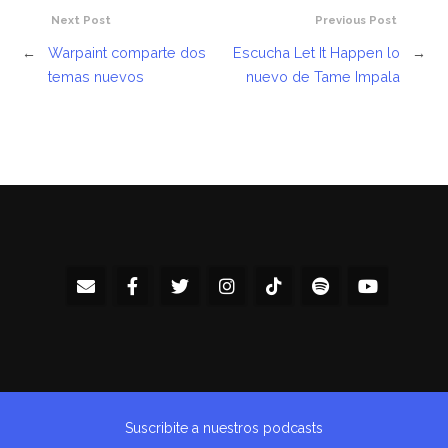
Next Post
Previous Post
←
Warpaint comparte dos
Escucha Let It Happen lo
→
temas nuevos
nuevo de Tame Impala
Suscribite a nuestros podcasts