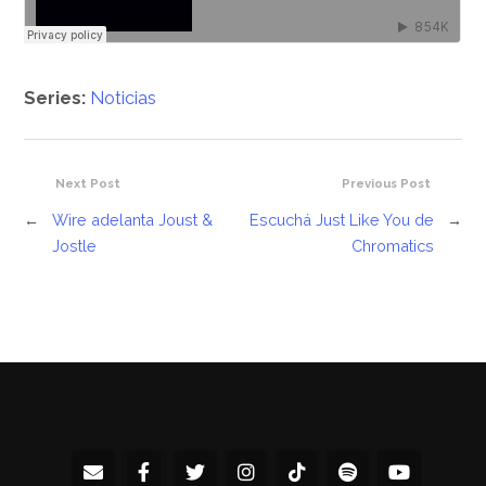
Series:
Noticias
Next Post
Previous Post
←
Wire adelanta Joust &
Escuchá Just Like You de
→
Jostle
Chromatics