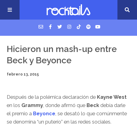
USM Podcast
Hicieron un mash-up entre
Beck y Beyonce
Cigarrillos en la cama
febrero 13, 2015
Música nueva
Después de la polémica declaración de
Kayne West
en los
Grammy
, donde afirmó que
Beck
debía darle
el premio a
Beyonce
, se desató lo que comúnmente
se denomina “un puterío” en las redes sociales.