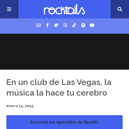
USM Podcast
Cigarrillos en la cama
Música nueva
En un club de Las Vegas, la
música la hace tu cerebro
enero 14, 2015
Escuchá los episodios en Spotify