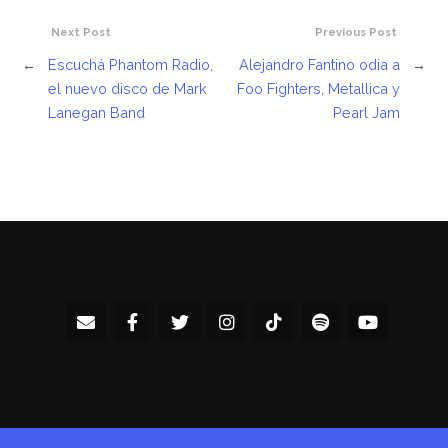
Next Post
Previous Post
←
Escuchá Phantom Radio,
Alejandro Fantino odia a
→
el nuevo disco de Mark
Foo Fighters, Metallica y
Lanegan Band
Pearl Jam