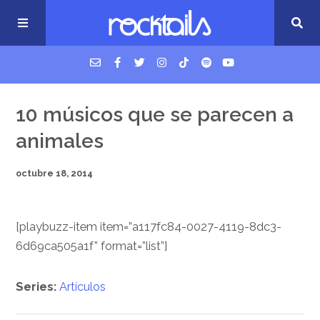
USM Podcast
10 músicos que se parecen a
animales
Cigarrillos en la cama
octubre 18, 2014
Música nueva
[playbuzz-item item=”a117fc84-0027-4119-8dc3-
6d69ca505a1f” format=”list”]
Series:
Artículos